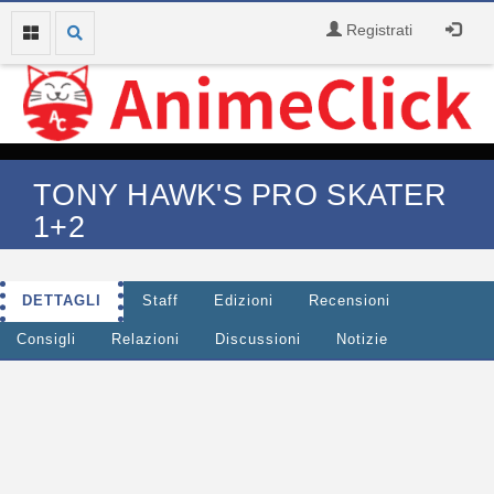
Registrati
TONY HAWK'S PRO SKATER
1+2
DETTAGLI
Staff
Edizioni
Recensioni
Consigli
Relazioni
Discussioni
Notizie