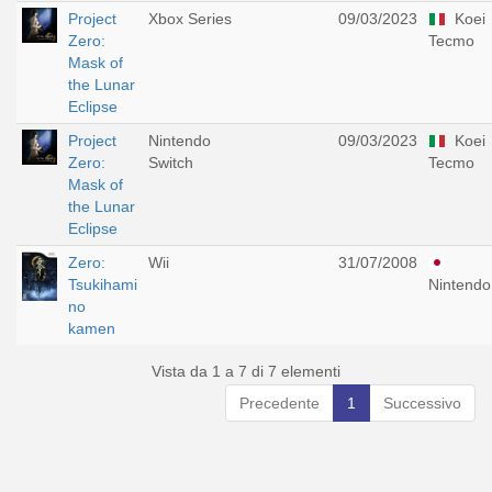
Project
Xbox Series
09/03/2023
Koei
Zero:
Tecmo
Mask of
the Lunar
Eclipse
Project
Nintendo
09/03/2023
Koei
Zero:
Switch
Tecmo
Mask of
the Lunar
Eclipse
Zero:
Wii
31/07/2008
Tsukihami
Nintendo
no
kamen
Vista da 1 a 7 di 7 elementi
Precedente
1
Successivo