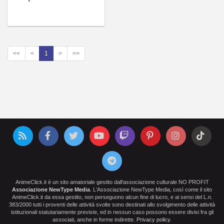
<<
<
1
>
>>
AnimeClick.it è un sito amatoriale gestito dall'associazione culturale NO PROFIT
Associazione NewType Media
. L'Associazione NewType Media, così come il sito
AnimeClick.it da essa gestito, non perseguono alcun fine di lucro, e ai sensi del L.n.
383/2000 tutti i proventi delle attività svolte sono destinati allo svolgimento delle attività
istituzionali statutariamente previste, ed in nessun caso possono essere divisi fra gli
associati, anche in forme indirette.
Privacy policy
.