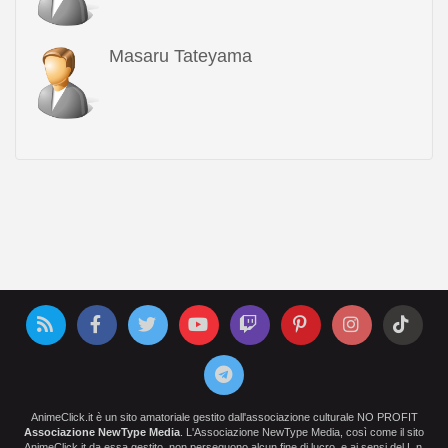
Masaru Tateyama
AnimeClick.it è un sito amatoriale gestito dall'associazione culturale NO PROFIT
Associazione NewType Media
. L'Associazione NewType Media, così come il sito
AnimeClick.it da essa gestito, non perseguono alcun fine di lucro, e ai sensi del L.n.