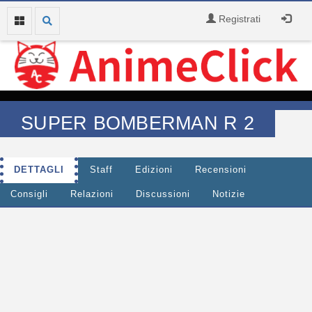
Registrati
SUPER BOMBERMAN R 2
DETTAGLI
Staff
Edizioni
Recensioni
Consigli
Relazioni
Discussioni
Notizie