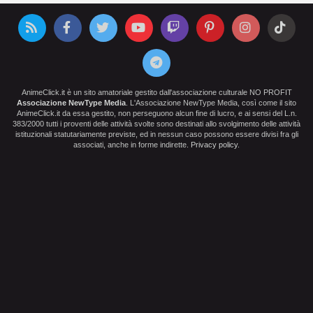
AnimeClick.it è un sito amatoriale gestito dall'associazione culturale NO PROFIT
Associazione NewType Media
. L'Associazione NewType Media, così come il sito
AnimeClick.it da essa gestito, non perseguono alcun fine di lucro, e ai sensi del L.n.
383/2000 tutti i proventi delle attività svolte sono destinati allo svolgimento delle attività
istituzionali statutariamente previste, ed in nessun caso possono essere divisi fra gli
associati, anche in forme indirette.
Privacy policy
.