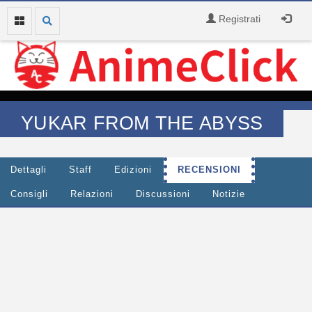
Registrati
YUKAR FROM THE ABYSS
Dettagli
Staff
Edizioni
RECENSIONI
Consigli
Relazioni
Discussioni
Notizie