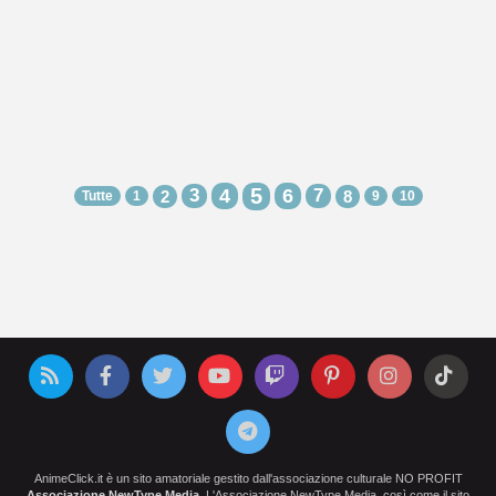
5
3
4
6
7
2
8
Tutte
1
9
10
AnimeClick.it è un sito amatoriale gestito dall'associazione culturale NO PROFIT
Associazione NewType Media
. L'Associazione NewType Media, così come il sito