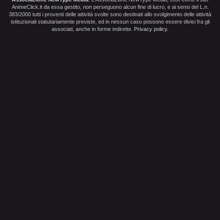
AnimeClick.it da essa gestito, non perseguono alcun fine di lucro, e ai sensi del L.n.
383/2000 tutti i proventi delle attività svolte sono destinati allo svolgimento delle attività
istituzionali statutariamente previste, ed in nessun caso possono essere divisi fra gli
associati, anche in forme indirette.
Privacy policy
.