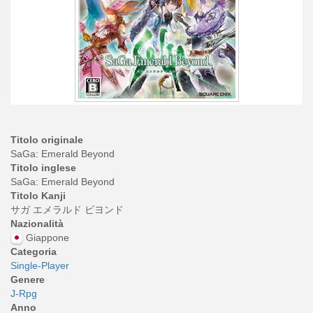
Titolo originale
SaGa: Emerald Beyond
Titolo inglese
SaGa: Emerald Beyond
Titolo Kanji
サガ エメラルド ビヨンド
Nazionalità
Giappone
Categoria
Single-Player
Genere
J-Rpg
Anno