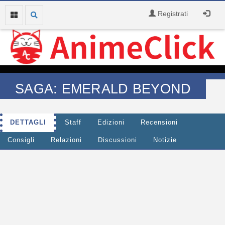
Registrati
SAGA: EMERALD BEYOND
DETTAGLI
Staff
Edizioni
Recensioni
Consigli
Relazioni
Discussioni
Notizie