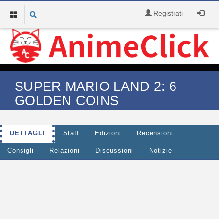
Registrati
SUPER MARIO LAND 2: 6
GOLDEN COINS
DETTAGLI
Staff
Edizioni
Recensioni
Consigli
Relazioni
Discussioni
Notizie