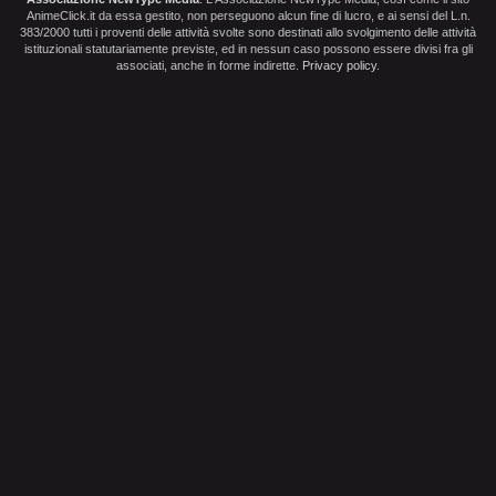
AnimeClick.it da essa gestito, non perseguono alcun fine di lucro, e ai sensi del L.n.
383/2000 tutti i proventi delle attività svolte sono destinati allo svolgimento delle attività
istituzionali statutariamente previste, ed in nessun caso possono essere divisi fra gli
associati, anche in forme indirette.
Privacy policy
.