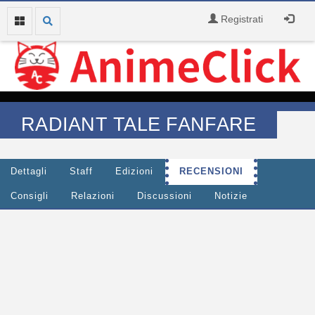
Registrati
RADIANT TALE FANFARE
Dettagli
Staff
Edizioni
RECENSIONI
Consigli
Relazioni
Discussioni
Notizie