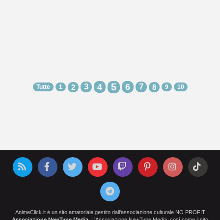
5
3
4
6
7
2
8
Tutte
1
9
10
AnimeClick.it è un sito amatoriale gestito dall'associazione culturale NO PROFIT
Associazione NewType Media
. L'Associazione NewType Media, così come il sito