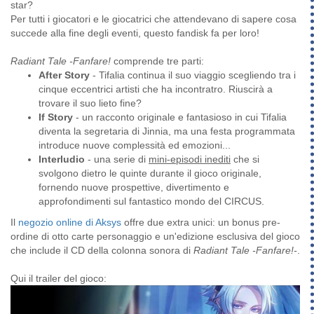
star?
Per tutti i giocatori e le giocatrici che attendevano di sapere cosa
succede alla fine degli eventi, questo fandisk fa per loro!
Radiant Tale -Fanfare!
comprende tre parti:
After Story
- Tifalia continua il suo viaggio scegliendo tra i
cinque eccentrici artisti che ha incontratro. Riuscirà a
trovare il suo lieto fine?
If Story
- un racconto originale e fantasioso in cui Tifalia
diventa la segretaria di Jinnia, ma una festa programmata
introduce nuove complessità ed emozioni...
Interludio
- una serie di
mini-episodi inediti
che si
svolgono dietro le quinte durante il gioco originale,
fornendo nuove prospettive, divertimento e
approfondimenti sul fantastico mondo del CIRCUS.
Il
negozio online di Aksys
offre due extra unici: un bonus pre-
ordine di otto carte personaggio e un'edizione esclusiva del gioco
che include il CD della colonna sonora di
Radiant Tale -Fanfare!-
.
Qui il trailer del gioco: