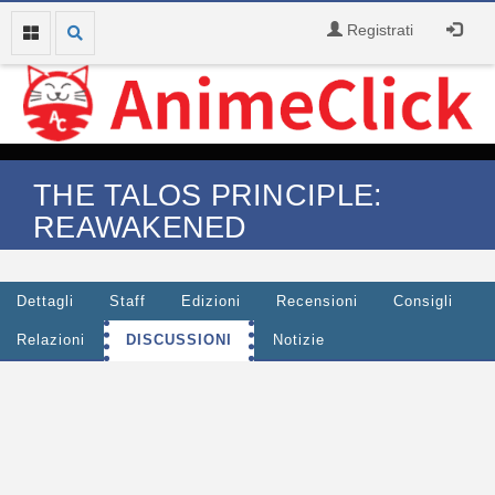
Registrati
THE TALOS PRINCIPLE:
REAWAKENED
Dettagli
Staff
Edizioni
Recensioni
Consigli
Relazioni
DISCUSSIONI
Notizie