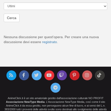
Nessuna discussione per quest'opera. Per creare una nuova
discussione devi essere
registrato
.
AnimeClick.it è un sito amatoriale gestito dall'associazione culturale NO PROFIT
Associazione NewType Media
. L'Associazione NewType Media, così come il sito
AnimeClick.it da essa gestito, non perseguono alcun fine di lucro, e ai sensi del L.n.
383/2000 tutti i proventi delle attività svolte sono destinati allo svolgimento delle attività