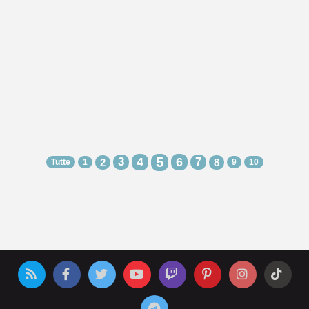
5
3
4
6
7
2
8
Tutte
1
9
10