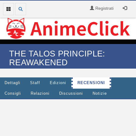
Registrati
THE TALOS PRINCIPLE:
REAWAKENED
Dettagli
Staff
Edizioni
RECENSIONI
Consigli
Relazioni
Discussioni
Notizie