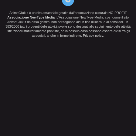
AnimeClick.it è un sito amatoriale gestito dall'associazione culturale NO PROFIT
Associazione NewType Media
. L'Associazione NewType Media, così come il sito
AnimeClick.it da essa gestito, non perseguono alcun fine di lucro, e ai sensi del L.n.
383/2000 tutti i proventi delle attività svolte sono destinati allo svolgimento delle attività
istituzionali statutariamente previste, ed in nessun caso possono essere divisi fra gli
associati, anche in forme indirette.
Privacy policy
.