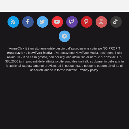
AnimeClick.it è un sito amatoriale gestito dall'associazione culturale NO PROFIT
Associazione NewType Media
. L'Associazione NewType Media, così come il sito
AnimeClick.it da essa gestito, non perseguono alcun fine di lucro, e ai sensi del L.n.
383/2000 tutti i proventi delle attività svolte sono destinati allo svolgimento delle attività
istituzionali statutariamente previste, ed in nessun caso possono essere divisi fra gli
associati, anche in forme indirette.
Privacy policy
.