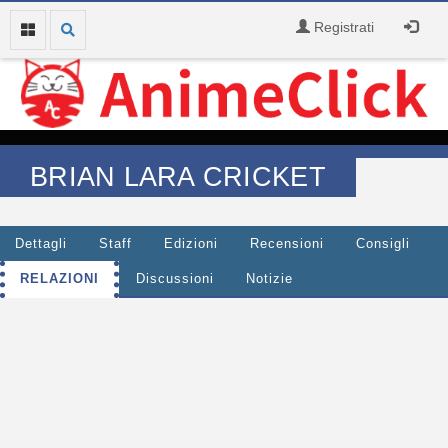
Registrati
BRIAN LARA CRICKET
Dettagli
Staff
Edizioni
Recensioni
Consigli
RELAZIONI
Discussioni
Notizie