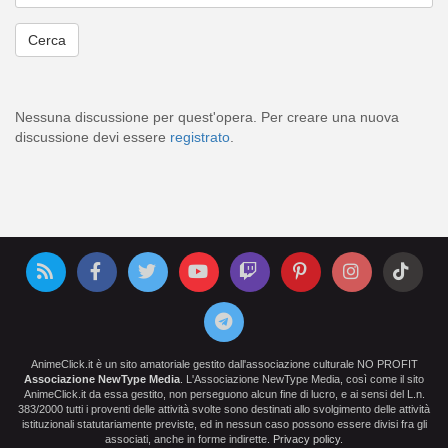
Nessuna discussione per quest'opera. Per creare una nuova
discussione devi essere
registrato
.
AnimeClick.it è un sito amatoriale gestito dall'associazione culturale NO PROFIT
Associazione NewType Media
. L'Associazione NewType Media, così come il sito
AnimeClick.it da essa gestito, non perseguono alcun fine di lucro, e ai sensi del L.n.
383/2000 tutti i proventi delle attività svolte sono destinati allo svolgimento delle attività
istituzionali statutariamente previste, ed in nessun caso possono essere divisi fra gli
associati, anche in forme indirette.
Privacy policy
.