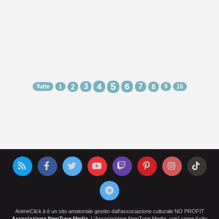
5
3
4
6
7
2
8
Tutte
1
9
10
AnimeClick.it è un sito amatoriale gestito dall'associazione culturale NO PROFIT
Associazione NewType Media
. L'Associazione NewType Media, così come il sito