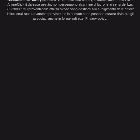
AnimeClick.it da essa gestito, non perseguono alcun fine di lucro, e ai sensi del L.n.
383/2000 tutti i proventi delle attività svolte sono destinati allo svolgimento delle attività
istituzionali statutariamente previste, ed in nessun caso possono essere divisi fra gli
associati, anche in forme indirette.
Privacy policy
.