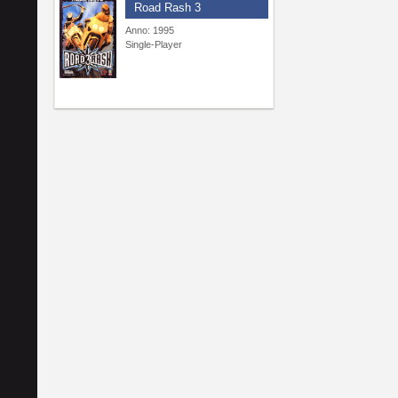
Road Rash 3
Anno: 1995
Single-Player