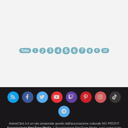
5
3
4
6
7
2
8
Tutte
1
9
10
AnimeClick.it è un sito amatoriale gestito dall'associazione culturale NO PROFIT
Associazione NewType Media
. L'Associazione NewType Media, così come il sito