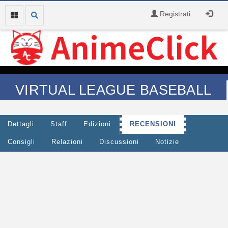
Registrati
VIRTUAL LEAGUE BASEBALL
Dettagli
Staff
Edizioni
RECENSIONI
Consigli
Relazioni
Discussioni
Notizie