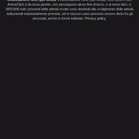
AnimeClick.it da essa gestito, non perseguono alcun fine di lucro, e ai sensi del L.n.
383/2000 tutti i proventi delle attività svolte sono destinati allo svolgimento delle attività
istituzionali statutariamente previste, ed in nessun caso possono essere divisi fra gli
associati, anche in forme indirette.
Privacy policy
.