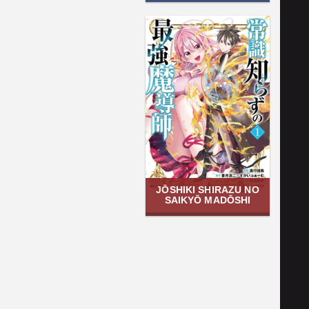
JŌSHIKI SHIRAZU NO
SAIKYŌ MADŌSHI