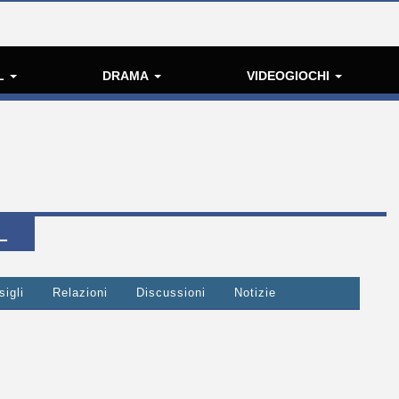
L
DRAMA
VIDEOGIOCHI
L
igli
Relazioni
Discussioni
Notizie