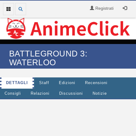
Registrati
BATTLEGROUND 3:
WATERLOO
DETTAGLI
Staff
Edizioni
Recensioni
Consigli
Relazioni
Discussioni
Notizie