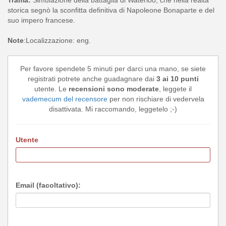
Trama:
Simulazione della battaglia di Waterloo, che nella realtà
storica segnò la sconfitta definitiva di Napoleone Bonaparte e del
suo impero francese.
Note
:Localizzazione: eng.
Per favore spendete 5 minuti per darci una mano, se siete
registrati potrete anche guadagnare dai
3 ai 10 punti
utente. Le
recensioni sono moderate
, leggete il
vademecum del recensore
per non rischiare di vedervela
disattivata. Mi raccomando, leggetelo ;-)
Utente
Email (facoltativo):