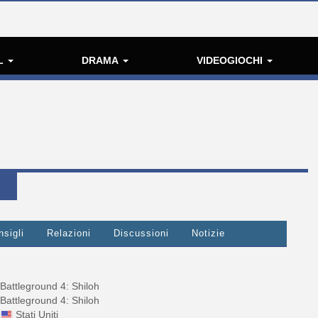
L
DRAMA
VIDEOGIOCHI
nsigli
Relazioni
Discussioni
Notizie
Battleground 4: Shiloh
Battleground 4: Shiloh
Stati Uniti