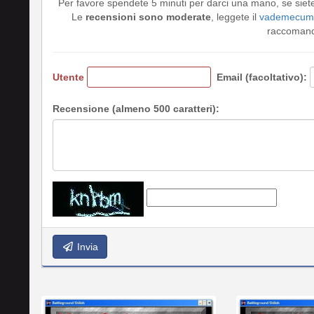
Per favore spendete 5 minuti per darci una mano, se siet
Le
recensioni sono moderate
, leggete il
vademecum 
raccomando
Utente
Email (facoltativo):
Recensione (almeno 500 caratteri):
Invia