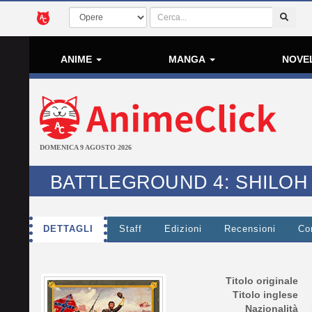
ANIME
MANGA
NOVE
DOMENICA 9 AGOSTO 2026
BATTLEGROUND 4: SHILOH
DETTAGLI
Staff
Edizioni
Recensioni
Co
Titolo originale
Titolo inglese
Nazionalità