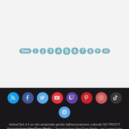
5
3
4
6
7
2
8
Tutte
1
9
10
AnimeClick.it è un sito amatoriale gestito dall'associazione culturale NO PROFIT
Associazione NewType Media
. L'Associazione NewType Media, così come il sito