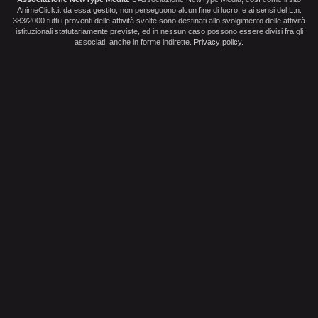
AnimeClick.it da essa gestito, non perseguono alcun fine di lucro, e ai sensi del L.n.
383/2000 tutti i proventi delle attività svolte sono destinati allo svolgimento delle attività
istituzionali statutariamente previste, ed in nessun caso possono essere divisi fra gli
associati, anche in forme indirette.
Privacy policy
.