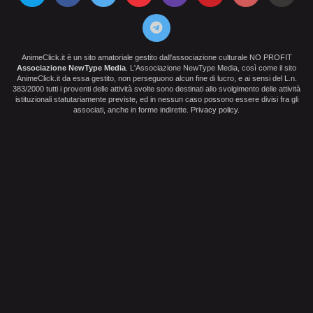
AnimeClick.it è un sito amatoriale gestito dall'associazione culturale NO PROFIT
Associazione NewType Media
. L'Associazione NewType Media, così come il sito
AnimeClick.it da essa gestito, non perseguono alcun fine di lucro, e ai sensi del L.n.
383/2000 tutti i proventi delle attività svolte sono destinati allo svolgimento delle attività
istituzionali statutariamente previste, ed in nessun caso possono essere divisi fra gli
associati, anche in forme indirette.
Privacy policy
.