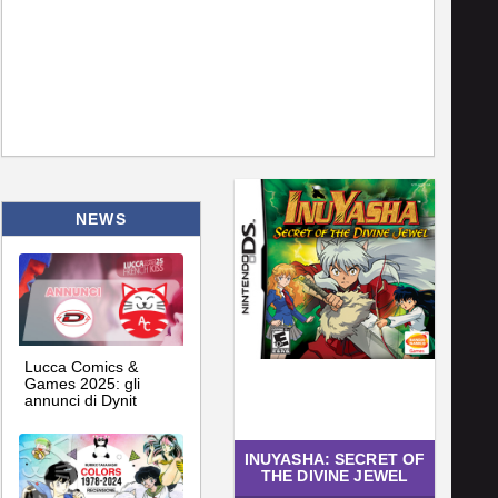
NEWS
Lucca Comics &
Games 2025: gli
annunci di Dynit
INUYASHA: SECRET OF
THE DIVINE JEWEL