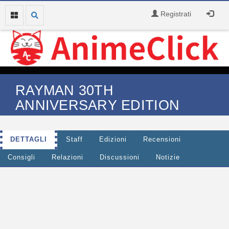
Registrati
RAYMAN 30TH
ANNIVERSARY EDITION
DETTAGLI
Staff
Edizioni
Recensioni
Consigli
Relazioni
Discussioni
Notizie