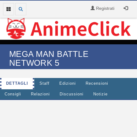
Registrati
MEGA MAN BATTLE
NETWORK 5
DETTAGLI
Staff
Edizioni
Recensioni
Consigli
Relazioni
Discussioni
Notizie