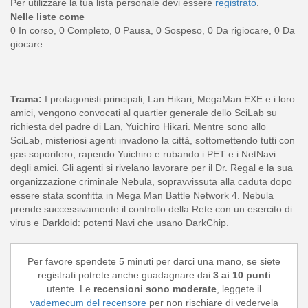
Per utilizzare la tua lista personale devi essere
registrato
.
Nelle liste come
0 In corso, 0 Completo, 0 Pausa, 0 Sospeso, 0 Da rigiocare, 0 Da
giocare
Trama:
I protagonisti principali, Lan Hikari, MegaMan.EXE e i loro
amici, vengono convocati al quartier generale dello SciLab su
richiesta del padre di Lan, Yuichiro Hikari. Mentre sono allo
SciLab, misteriosi agenti invadono la città, sottomettendo tutti con
gas soporifero, rapendo Yuichiro e rubando i PET e i NetNavi
degli amici. Gli agenti si rivelano lavorare per il Dr. Regal e la sua
organizzazione criminale Nebula, sopravvissuta alla caduta dopo
essere stata sconfitta in Mega Man Battle Network 4. Nebula
prende successivamente il controllo della Rete con un esercito di
virus e Darkloid: potenti Navi che usano DarkChip.
Per favore spendete 5 minuti per darci una mano, se siete
registrati potrete anche guadagnare dai
3 ai 10 punti
utente. Le
recensioni sono moderate
, leggete il
vademecum del recensore
per non rischiare di vedervela