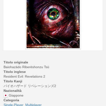
Titolo originale
Baiohazādo Riberēshonzu Tsū
Titolo inglese
Resident Evil: Revelations 2
Titolo Kanji
バイオハザード リベレーションズ2
Nazionalità
Giappone
Categoria
Single-Player
Multiplayer