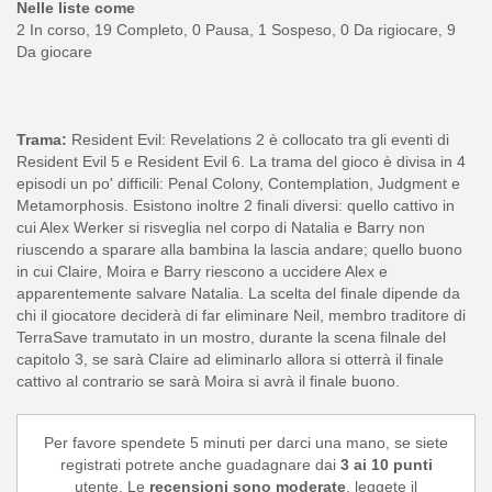
Nelle liste come
2 In corso, 19 Completo, 0 Pausa, 1 Sospeso, 0 Da rigiocare, 9
Da giocare
Trama:
Resident Evil: Revelations 2 è collocato tra gli eventi di
Resident Evil 5 e Resident Evil 6. La trama del gioco è divisa in 4
episodi un po' difficili: Penal Colony, Contemplation, Judgment e
Metamorphosis. Esistono inoltre 2 finali diversi: quello cattivo in
cui Alex Werker si risveglia nel corpo di Natalia e Barry non
riuscendo a sparare alla bambina la lascia andare; quello buono
in cui Claire, Moira e Barry riescono a uccidere Alex e
apparentemente salvare Natalia. La scelta del finale dipende da
chi il giocatore deciderà di far eliminare Neil, membro traditore di
TerraSave tramutato in un mostro, durante la scena filnale del
capitolo 3, se sarà Claire ad eliminarlo allora si otterrà il finale
cattivo al contrario se sarà Moira si avrà il finale buono.
Per favore spendete 5 minuti per darci una mano, se siete
registrati potrete anche guadagnare dai
3 ai 10 punti
utente. Le
recensioni sono moderate
, leggete il