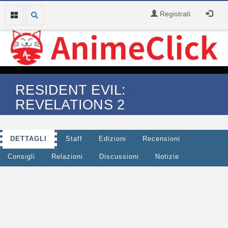
Registrati
RESIDENT EVIL:
REVELATIONS 2
DETTAGLI
Staff
Edizioni
Recensioni
Consigli
Relazioni
Discussioni
Notizie