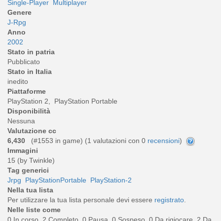
Single-Player
Multiplayer
Genere
J-Rpg
Anno
2002
Stato in patria
Pubblicato
Stato in Italia
inedito
Piattaforme
PlayStation 2, PlayStation Portable
Disponibilità
Nessuna
Valutazione cc
6,430
(#1553 in game) (
1
valutazioni con 0
recensioni
)
Immagini
15 (by Twinkle)
Tag generici
Jrpg
PlayStationPortable
PlayStation-2
Nella tua lista
Per utilizzare la tua lista personale devi essere
registrato
.
Nelle liste come
0 In corso, 2 Completo, 0 Pausa, 0 Sospeso, 0 Da rigiocare, 2 Da