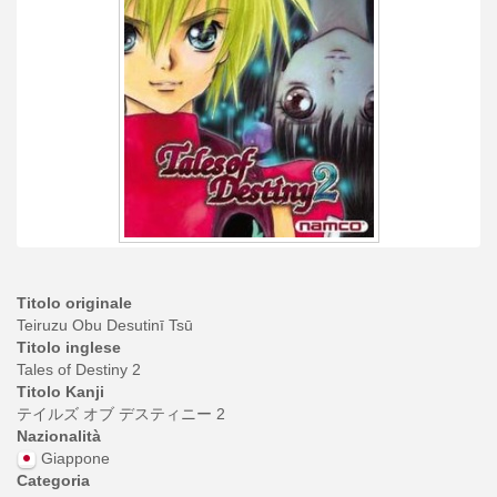
Titolo originale
Teiruzu Obu Desutinī Tsū
Titolo inglese
Tales of Destiny 2
Titolo Kanji
テイルズ オブ デスティニー 2
Nazionalità
Giappone
Categoria