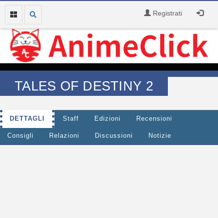
Registrati
TALES OF DESTINY 2
DETTAGLI
Staff
Edizioni
Recensioni
Consigli
Relazioni
Discussioni
Notizie