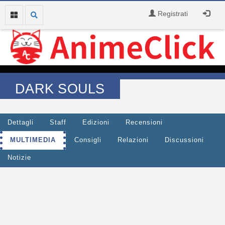
Registrati
DARK SOULS
Dettagli
Staff
Edizioni
Recensioni
MULTIMEDIA
Consigli
Relazioni
Discussioni
Notizie