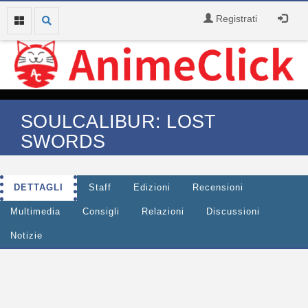
Registrati
SOULCALIBUR: LOST
SWORDS
DETTAGLI
Staff
Edizioni
Recensioni
Multimedia
Consigli
Relazioni
Discussioni
Notizie