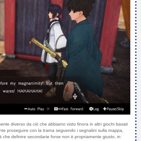
ente diverso da ciò che abbiamo visto finora in altri giochi basati
mente proseguire con la trama seguendo i segnalini sulla mappa,
à che definire secondarie forse non è propriamente giusto, in