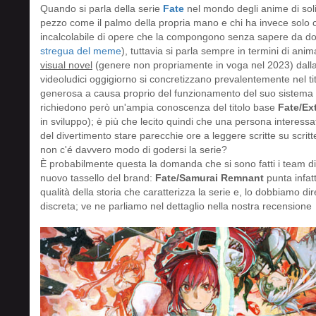
Quando si parla della serie
Fate
nel mondo degli anime di solit
pezzo come il palmo della propria mano e chi ha invece solo 
incalcolabile di opere che la compongono senza sapere da do
stregua del meme
), tuttavia si parla sempre in termini di anim
visual novel
(genere non propriamente in voga nel 2023) dalla
videoludici oggigiorno si concretizzano prevalentemente nel t
generosa a causa proprio del funzionamento del suo sistema 
richiedono però un'ampia conoscenza del titolo base
Fate/Ex
in sviluppo); è più che lecito quindi che una persona interes
del divertimento stare parecchie ore a leggere scritte su scrit
non c'é davvero modo di godersi la serie?
È probabilmente questa la domanda che si sono fatti i team d
nuovo tassello del brand:
Fate/Samurai Remnant
punta infatt
qualità della storia che caratterizza la serie e, lo dobbiamo dir
discreta; ve ne parliamo nel dettaglio nella nostra recensione