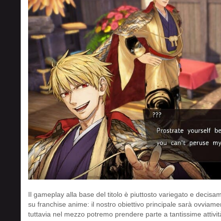
Il gameplay alla base del titolo è piuttosto variegato e decisam
su franchise anime: il nostro obiettivo principale sarà ovvia
tuttavia nel mezzo potremo prendere parte a tantissime attivit