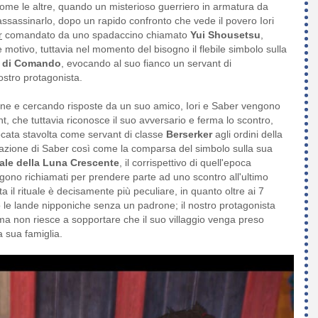
ome le altre, quando un misterioso guerriero in armatura da
assassinarlo, dopo un rapido confronto che vede il povero Iori
r
comandato da uno spadaccino chiamato
Yui Shousetsu
,
motivo, tuttavia nel momento del bisogno il flebile simbolo sulla
 di Comando
, evocando al suo fianco un servant di
nostro protagonista.
ione e cercando risposte da un suo amico, Iori e Saber vengono
, che tuttavia riconosce il suo avversario e ferma lo scontro,
ocata stavolta come servant di classe
Berserker
agli ordini della
evocazione di Saber così come la comparsa del simbolo sulla sua
ale della Luna Crescente
, il corrispettivo di quell'epoca
gono richiamati per prendere parte ad uno scontro all'ultimo
a il rituale è decisamente più peculiare, in quanto oltre ai 7
le lande nipponiche senza un padrone; il nostro protagonista
ma non riesce a sopportare che il suo villaggio venga preso
a sua famiglia.