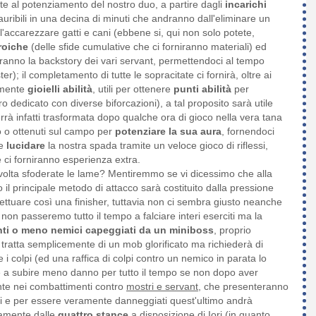
e al potenziamento del nostro duo, a partire dagli
incarichi
auribili in una decina di minuti che andranno dall'eliminare un
all'accarezzare gatti e cani (ebbene si, qui non solo potete,
roiche
(delle sfide cumulative che ci forniranno materiali) ed
eranno la backstory dei vari servant, permettendoci al tempo
); il completamento di tutte le sopracitate ci fornirà, oltre ai
emente
gioielli abilità
, utili per ottenere
punti abilità
per
o dedicato con diverse biforcazioni), a tal proposito sarà utile
errà infatti trasformata dopo qualche ora di gioco nella vera tana
iro o ottenuti sul campo per
potenziare la sua aura
, fornendoci
re
lucidare
la nostra spada tramite un veloce gioco di riflessi,
he ci forniranno esperienza extra.
 volta sfoderate le lame? Mentiremmo se vi dicessimo che alla
l principale metodo di attacco sarà costituito dalla pressione
fettuare così una finisher, tuttavia non ci sembra giusto neanche
 non passeremo tutto il tempo a falciare interi eserciti ma la
nti o meno nemici capeggiati da un miniboss
, proprio
 tratta semplicemente di un mob glorificato ma richiederà di
e i colpi (ed una raffica di colpi contro un nemico in parata lo
tre a subire meno danno per tutto il tempo se non dopo aver
nte nei combattimenti contro
mostri e servant
, che presenteranno
ali e per essere veramente danneggiati quest'ultimo andrà
olamente dalle
quattro stance
a disposizione di Iori (in quanto