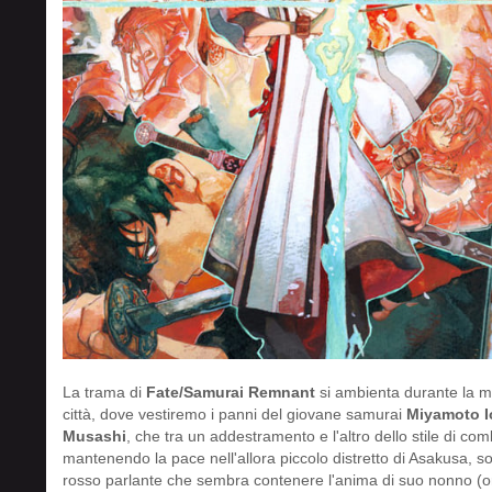
La trama di
Fate/Samurai Remnant
si ambienta durante la me
città, dove vestiremo i panni del giovane samurai
Miyamoto I
Musashi
, che tra un addestramento e l'altro dello stile di c
mantenendo la pace nell'allora piccolo distretto di Asakusa, so
rosso parlante che sembra contenere l'anima di suo nonno (or