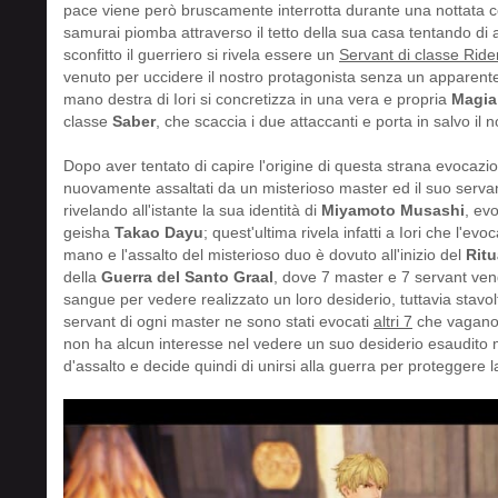
pace viene però bruscamente interrotta durante una nottata c
samurai piomba attraverso il tetto della sua casa tentando di 
sconfitto il guerriero si rivela essere un
Servant di classe Ride
venuto per uccidere il nostro protagonista senza un apparente 
mano destra di Iori si concretizza in una vera e propria
Magia
classe
Saber
, che scaccia i due attaccanti e porta in salvo il 
Dopo aver tentato di capire l'origine di questa strana evocaz
nuovamente assaltati da un misterioso master ed il suo servant
rivelando all'istante la sua identità di
Miyamoto Musashi
, ev
geisha
Takao Dayu
; quest'ultima rivela infatti a Iori che l'
mano e l'assalto del misterioso duo è dovuto all'inizio del
Ritu
della
Guerra del Santo Graal
, dove 7 master e 7 servant ven
sangue per vedere realizzato un loro desiderio, tuttavia stavolt
servant di ogni master ne sono stati evocati
altri 7
che vagano 
non ha alcun interesse nel vedere un suo desiderio esaudito 
d'assalto e decide quindi di unirsi alla guerra per proteggere l