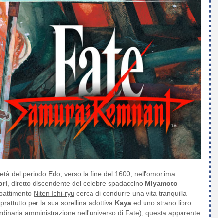
tà del periodo Edo, verso la fine del 1600, nell'omonima
ori
, diretto discendente del celebre spadaccino
Miyamoto
ombattimento
Niten Ichi-ryu
cerca di condurre una vita tranquilla
prattutto per la sua sorellina adottiva
Kaya
ed uno strano libro
dinaria amministrazione nell'universo di Fate); questa apparente