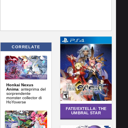
CORRELATE
Honkai Nexus
Anima
: anteprima del
sorprendente
monster collector di
HoYoverse
FATE/EXTELLA: THE
UMBRAL STAR