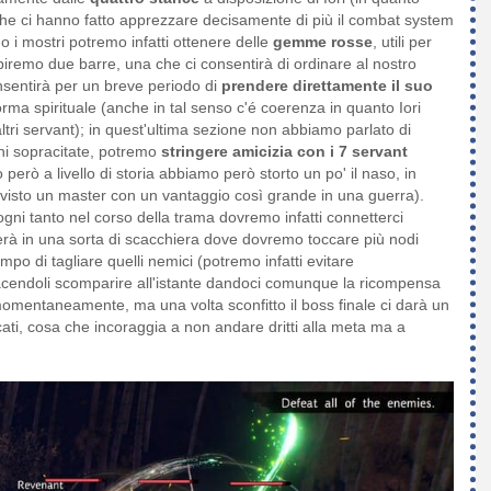
che ci hanno fatto apprezzare decisamente di più il combat system
o i mostri potremo infatti ottenere delle
gemme rosse
, utili per
mpiremo due barre, una che ci consentirà di ordinare al nostro
onsentirà per un breve periodo di
prendere direttamente il suo
orma spirituale (anche in tal senso c'é coerenza in quanto Iori
ltri servant); in quest'ultima sezione non abbiamo parlato di
ioni sopracitate, potremo
stringere amicizia con i 7 servant
 però a livello di storia abbiamo però storto un po' il naso, in
ai visto un master con un vantaggio così grande in una guerra).
 ogni tanto nel corso della trama dovremo infatti connetterci
tterà in una sorta di scacchiera dove dovremo toccare più nodi
mpo di tagliare quelli nemici (potremo infatti evitare
facendoli scomparire all'istante dandoci comunque la ricompensa
à momentaneamente, ma una volta sconfitto il boss finale ci darà un
cati, cosa che incoraggia a non andare dritti alla meta ma a