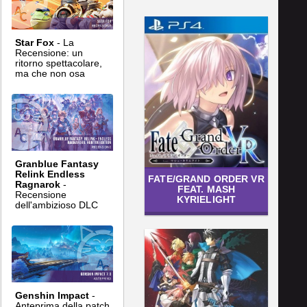
Star Fox
- La
Recensione: un
ritorno spettacolare,
ma che non osa
Granblue Fantasy
Relink Endless
FATE/GRAND ORDER VR
Ragnarok
-
FEAT. MASH
Recensione
KYRIELIGHT
dell'ambizioso DLC
Genshin Impact
-
Anteprima della patch