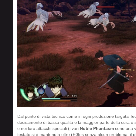
Dal punto di vista tecnico come in ogni produzione targata Tec
decisamente di bassa qualità e la maggior parte della cura è 
e nei loro attacchi speciali (i vari
Noble Phantasm
sono una ve
testato si è mantenuta oltre i 60fps senza alcun problema; il