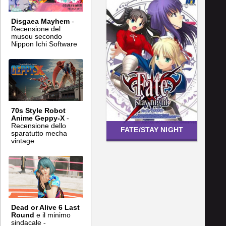
Disgaea Mayhem
-
Recensione del
musou secondo
Nippon Ichi Software
70s Style Robot
Anime Geppy-X
-
Recensione dello
FATE/STAY NIGHT
sparatutto mecha
vintage
Dead or Alive 6 Last
Round
e il minimo
sindacale -