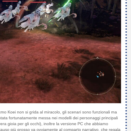
mo Koei non si grida al miracolo, gli scenari sono funzionali ma
stata fortunatamente messa nei modelli dei personaggi principali
ra gioia per gli occhi), inoltre la versione PC che abbiamo
 plauso più grosso va ovviamente al comparto narrativo, che regala