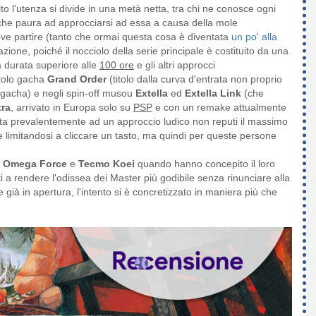
o l'utenza si divide in una metà netta, tra chi ne conosce ogni
che paura ad approcciarsi ad essa a causa della mole
ve partire (tanto che ormai questa cosa è diventata
un po' alla
azione, poiché il nocciolo della serie principale è costituito da una
 durata superiore alle
100 ore
e gli altri approcci
itolo gacha
Grand Order
(titolo dalla curva d'entrata non proprio
gacha) e negli spin-off musou
Extella
ed
Extella Link
(che
tra
, arrivato in Europa solo su
PSP
e con un remake attualmente
sata prevalentemente ad un approccio ludico non reputi il massimo
te limitandosi a cliccare un tasto, ma quindi per queste persone
i
Omega Force
e
Tecmo Koei
quando hanno concepito il loro
i a rendere l'odissea dei Master più godibile senza rinunciare alla
e già in apertura, l'intento si è concretizzato in maniera più che