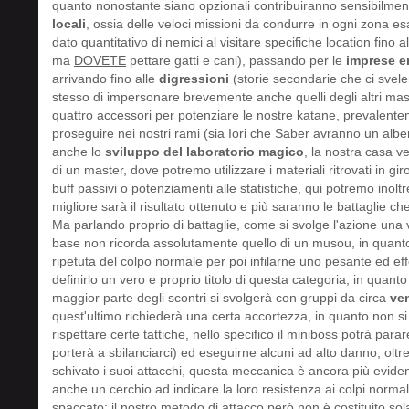
quanto nonostante siano opzionali contribuiranno sensibilment
locali
, ossia delle veloci missioni da condurre in ogni zona es
dato quantitativo di nemici al visitare specifiche location fino 
ma
DOVETE
pettare gatti e cani), passando per le
imprese e
arrivando fino alle
digressioni
(storie secondarie che ci svel
stesso di impersonare brevemente anche quelli degli altri master
quattro accessori per
potenziare le nostre katane
, prevalent
proseguire nei nostri rami (sia Iori che Saber avranno un alber
anche lo
sviluppo del laboratorio magico
, la nostra casa v
di un master, dove potremo utilizzare i materiali ritrovati in g
buff passivi o potenziamenti alle statistiche, qui potremo inolt
migliore sarà il risultato ottenuto e più saranno le battaglie c
Ma parlando proprio di battaglie, come si svolge l'azione una
base non ricorda assolutamente quello di un musou, in quanto i
ripetuta del colpo normale per poi infilarne uno pesante ed ef
definirlo un vero e proprio titolo di questa categoria, in quanto
maggior parte degli scontri si svolgerà con gruppi da circa
ve
quest'ultimo richiederà una certa accortezza, in quanto non si
rispettare certe tattiche, nello specifico il miniboss potrà parar
porterà a sbilanciarci) ed eseguirne alcuni ad alto danno, ol
schivato i suoi attacchi, questa meccanica è ancora più evide
anche un cerchio ad indicare la loro resistenza ai colpi norm
spaccato; il nostro metodo di attacco però non è costituito s