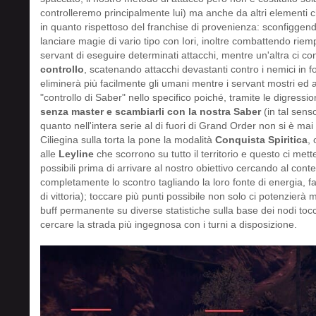
controlleremo principalmente lui) ma anche da altri elementi 
in quanto rispettoso del franchise di provenienza: sconfiggend
lanciare magie di vario tipo con Iori, inoltre combattendo rie
servant di eseguire determinati attacchi, mentre un'altra ci c
controllo
, scatenando attacchi devastanti contro i nemici in f
eliminerà più facilmente gli umani mentre i servant mostri ed a
"controllo di Saber" nello specifico poiché, tramite le digress
senza master e scambiarli con la nostra Saber
(in tal senso
quanto nell'intera serie al di fuori di Grand Order non si è m
Ciliegina sulla torta la pone la modalità
Conquista Spiritica
,
alle
Leyline
che scorrono su tutto il territorio e questo ci me
possibili prima di arrivare al nostro obiettivo cercando al conte
completamente lo scontro tagliando la loro fonte di energia, 
di vittoria); toccare più punti possibile non solo ci potenzier
buff permanente su diverse statistiche sulla base dei nodi toc
cercare la strada più ingegnosa con i turni a disposizione.