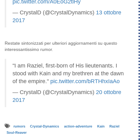
pic.twitter.com/A0EoG2tlHy
— CrystalD (@CrystalDynamics)
13 ottobre
2017
Restate sintonizzati per ulteriori aggiornamenti su questo
interessantissimo rumor.
"I am Raziel, first-born of His lieutenants. I
stood with Kain and my brethren at the dawn
of the empire."
pic.twitter.com/bRTHhxIaAo
— CrystalD (@CrystalDynamics)
20 ottobre
2017
rumors
Crystal-Dynamics
action-adventure
Kain
Raziel
Soul-Reaver