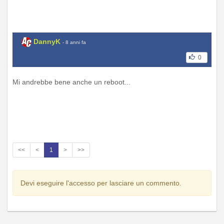
DannyK
- 8 anni fa
0
Mi andrebbe bene anche un reboot...
<<
<
1
>
>>
Devi eseguire l'accesso per lasciare un commento.