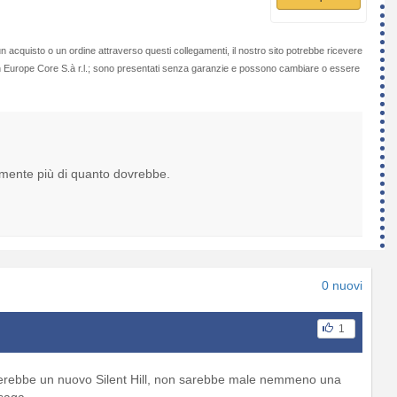
n acquisto o un ordine attraverso questi collegamenti, il nostro sito potrebbe ricevere
on Europe Core S.à r.l.; sono presentati senza garanzie e possono cambiare o essere
lmente più di quanto dovrebbe.
0 nuovi
1
acerebbe un nuovo Silent Hill, non sarebbe male nemmeno una
 saga.