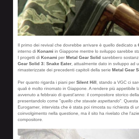
Il primo dei revival che dovrebbe arrivare è quello dedicato a
interno di
Konami
in Giappone mentre lo sviluppo sarebbe st
I progetti di
Konami
per
Metal Gear Solid
sarebbero sostanz
Gear Solid 3: Snake Eater
, attualmente dato in sviluppo ad
rimasterizzate dei precedenti capitoli della serie
Metal Gear S
Per quanto rigarda i piani per
Silent Hill
, stando a VGC ci sareb
quali è molto rinomato in Giappone. A rendere più appetibile 
avvenuto a febbraio di quest'anno: il compositore storico dell
presentandolo come "
quello che stavate aspettando
". Questa 
Eurogamer, intervista che è stata poi rimosta su richiesta di 
coinvolgimento nella questione, ma il sito ha rivelato che l'az
compositore.