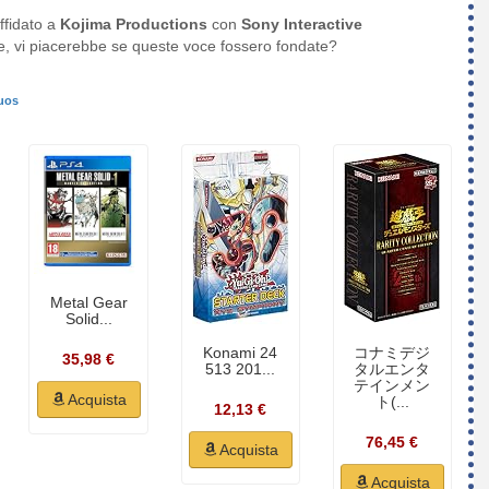
ffidato a
Kojima Productions
con
Sony Interactive
e, vi piacerebbe se queste voce fossero fondate?
tuos
Metal Gear
Solid...
Konami 24
コナミデジ
35,98 €
513 201...
タルエンタ
テインメン
Acquista
ト(...
12,13 €
76,45 €
Acquista
Acquista