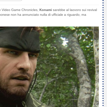
one Video Game Chronicles,
Konami
sarebbe al laovoro sui revival
onese non ha annunciato nulla di ufficiale a riguardo, ma