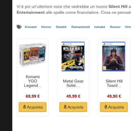
Vi è poi un'ulteriore voce che vedrebbe un nuovo
Silent Hill
a
Entertainment
alle spalle come finanziatore. Cosa ne pensat
Konami
Horror
Stealth
Remastered
remake
Rumor
Vir
Konami
Metal Gear
Silent Hill
YGO
Solid:...
Townf...
Legend...
49,99 €
49,90 €
69,99 €
Acquista
Acquista
Acquista