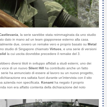
Castlevania
, la serie sarebbe stata reimmaginata da uno studio
ato dato in mano ad un team giapponese esterno alla casa.
ialmente due, ovvero un remake vero e proprio basato su
Metal
 uno studio di Singapore chiamato
Virtuos
, e una serie di versioni
olid
la cui uscita dovrebbe precedere il remake del 3.
bero diversi titoli in sviluppo affidati a studi esterni, uno dei
la voce di un nuovo
Silent Hill
ha contribuito anche un fatto
a serie ha annunciato di essere al lavoro su un nuovo progetto,
dichiarazione era saltata fuori durante un'intervista con il sito
una azienda non specificata.
Konami
ha negato il proprio
ienda non era affatto contenta della dichiarazione del noto