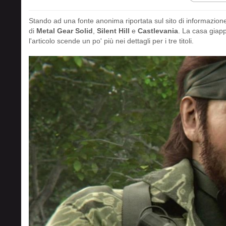
Stando ad una fonte anonima riportata sul sito di informazi
di
Metal Gear Solid
,
Silent Hill
e
Castlevania
. La casa giapp
l'articolo scende un po' più nei dettagli per i tre titoli.