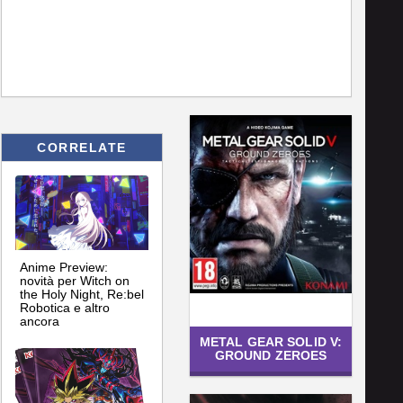
CORRELATE
Anime Preview:
novità per Witch on
the Holy Night, Re:bel
Robotica e altro
ancora
METAL GEAR SOLID V:
GROUND ZEROES