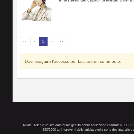
<<
<
1
>
>>
Devi eseguire l'accesso per lasciare un commento.
AnimeClick.it è un sito amatoriale gestito dall'associazione culturale NO PR
383/2000 tutti i proventi delle attività svolte sono destinati allo