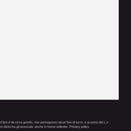
ick.it da essa gestito, non perseguono alcun fine di lucro, e ai sensi del L.n.
e divisi fra gli associati, anche in forme indirette.
Privacy policy
.