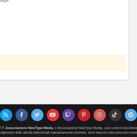
OFIT
Associazione NewType Media
. L'Associazione NewType Media, così come il sito AnimeCl
 svolgimento delle attività istituzionali statutariamente previste, ed in nessun caso possono esser