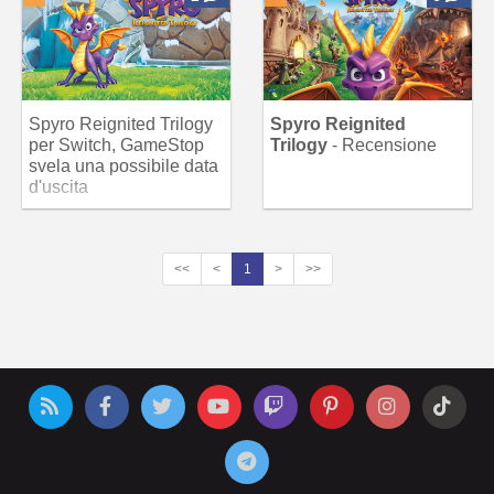
Spyro Reignited Trilogy
Spyro Reignited
per Switch, GameStop
Trilogy
- Recensione
svela una possibile data
d'uscita
<<
<
1
>
>>