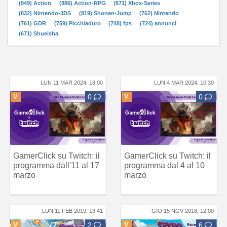
(949) Action
(886) Action-RPG
(871) Xbox-Series
(832) Nintendo-3DS
(819) Shonen-Jump
(762) Nintendo
(761) GDR
(759) Picchiaduro
(748) fps
(724) annunci
(671) Shueisha
LUN 11 MAR 2024, 18:00
LUN 4 MAR 2024, 10:30
V
0
V
0
GamerClick su Twitch: il
GamerClick su Twitch: il
programma dall'11 al 17
programma dal 4 al 10
marzo
marzo
LUN 11 FEB 2019, 13:41
GIO 15 NOV 2018, 12:00
V
2
V
6