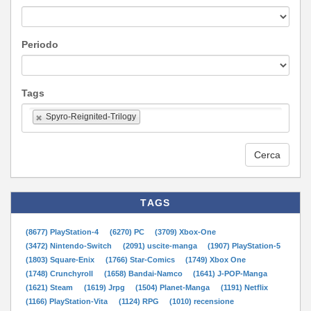
Periodo
Tags
Spyro-Reignited-Trilogy
Cerca
TAGS
(8677) PlayStation-4
(6270) PC
(3709) Xbox-One
(3472) Nintendo-Switch
(2091) uscite-manga
(1907) PlayStation-5
(1803) Square-Enix
(1766) Star-Comics
(1749) Xbox One
(1748) Crunchyroll
(1658) Bandai-Namco
(1641) J-POP-Manga
(1621) Steam
(1619) Jrpg
(1504) Planet-Manga
(1191) Netflix
(1166) PlayStation-Vita
(1124) RPG
(1010) recensione