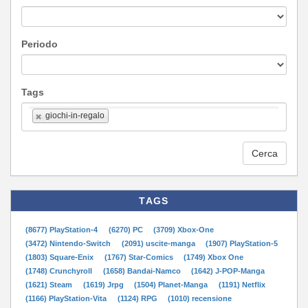
Periodo
Tags
giochi-in-regalo
Cerca
TAGS
(8677) PlayStation-4
(6270) PC
(3709) Xbox-One
(3472) Nintendo-Switch
(2091) uscite-manga
(1907) PlayStation-5
(1803) Square-Enix
(1767) Star-Comics
(1749) Xbox One
(1748) Crunchyroll
(1658) Bandai-Namco
(1642) J-POP-Manga
(1621) Steam
(1619) Jrpg
(1504) Planet-Manga
(1191) Netflix
(1166) PlayStation-Vita
(1124) RPG
(1010) recensione