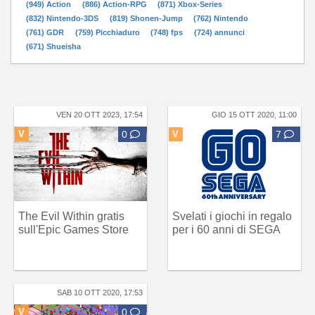
(949) Action
(886) Action-RPG
(871) Xbox-Series
(832) Nintendo-3DS
(819) Shonen-Jump
(762) Nintendo
(761) GDR
(759) Picchiaduro
(748) fps
(724) annunci
(671) Shueisha
VEN 20 OTT 2023, 17:54
GIO 15 OTT 2020, 11:00
V
0
V
7
The Evil Within gratis
Svelati i giochi in regalo
sull'Epic Games Store
per i 60 anni di SEGA
SAB 10 OTT 2020, 17:53
V
0