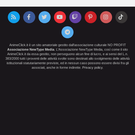
AnimeClick.it è un sito amatoriale gestito dall'associazione culturale NO PROFIT
Associazione NewType Media
. L'Associazione NewType Media, così come il sito
AnimeClick.it da essa gestito, non perseguono alcun fine di lucro, e ai sensi del L.n.
383/2000 tutti i proventi delle attività svolte sono destinati allo svolgimento delle attività
istituzionali statutariamente previste, ed in nessun caso possono essere divisi fra gli
associati, anche in forme indirette.
Privacy policy
.