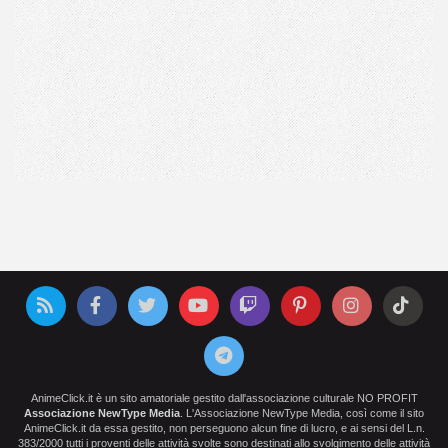
AnimeClick.it è un sito amatoriale gestito dall'associazione culturale NO PROFIT
Associazione NewType Media
. L'Associazione NewType Media, così come il sito
AnimeClick.it da essa gestito, non perseguono alcun fine di lucro, e ai sensi del L.n.
383/2000 tutti i proventi delle attività svolte sono destinati allo svolgimento delle attività