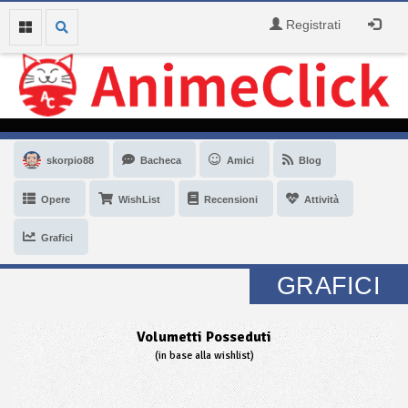
Registrati
skorpio88
Bacheca
Amici
Blog
Opere
WishList
Recensioni
Attività
Grafici
GRAFICI
Volumetti Posseduti
(in base alla wishlist)