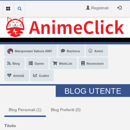
Registrati
Mangomani Sakura AMV
Bacheca
Amici
Blog
Opere
WishList
Recensioni
Attività
Grafici
BLOG UTENTE
Blog Personali (
1
)
Blog Preferiti (
0
)
Titolo