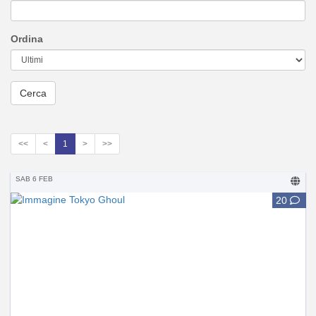
Ordina
<<
<
1
>
>>
SAB 6 FEB
20