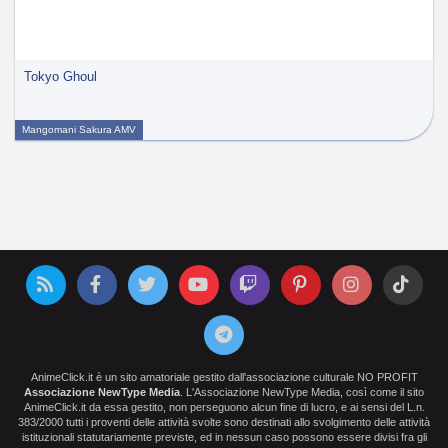
Tokyo Ghoul
Mangomani Sakura AMV
AnimeClick.it è un sito amatoriale gestito dall'associazione culturale NO PROFIT
Associazione NewType Media
. L'Associazione NewType Media, così come il sito
AnimeClick.it da essa gestito, non perseguono alcun fine di lucro, e ai sensi del L.n.
383/2000 tutti i proventi delle attività svolte sono destinati allo svolgimento delle attività
istituzionali statutariamente previste, ed in nessun caso possono essere divisi fra gli