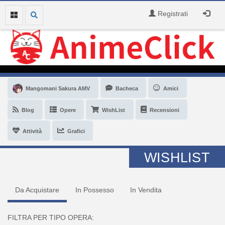
Registrati
Mangomani Sakura AMV
Bacheca
Amici
Blog
Opere
WishList
Recensioni
Attività
Grafici
WISHLIST
Da Acquistare
In Possesso
In Vendita
FILTRA PER TIPO OPERA: