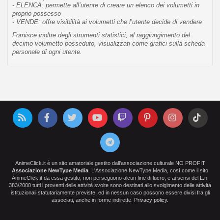
- ELENCA: permette all’utente di creare un elenco dei volumetti in
proprio possesso
- VENDE: offre visibilità ai volumetti che l’utente decide di vendere
Fornisce inoltre degli strumenti statistici, al raggiungimento del
decimo volumetto posseduto, visualizzati come grafici sulla scheda
personale di ogni utente.
AnimeClick.it è un sito amatoriale gestito dall'associazione culturale NO PROFIT
Associazione NewType Media
. L'Associazione NewType Media, così come il sito
AnimeClick.it da essa gestito, non perseguono alcun fine di lucro, e ai sensi del L.n.
383/2000 tutti i proventi delle attività svolte sono destinati allo svolgimento delle attività
istituzionali statutariamente previste, ed in nessun caso possono essere divisi fra gli
associati, anche in forme indirette.
Privacy policy
.