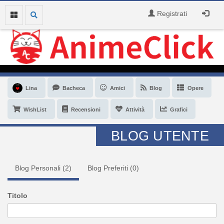
Registrati
Lina
Bacheca
Amici
Blog
Opere
WishList
Recensioni
Attività
Grafici
BLOG UTENTE
Blog Personali (
2
)
Blog Preferiti (
0
)
Titolo