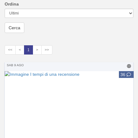
Ordina
<<
<
1
>
>>
SAB 9 AGO
36