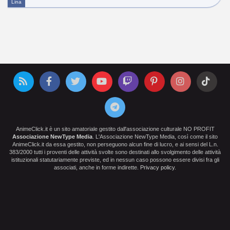
Lina
AnimeClick.it è un sito amatoriale gestito dall'associazione culturale NO PROFIT
Associazione NewType Media
. L'Associazione NewType Media, così come il sito
AnimeClick.it da essa gestito, non perseguono alcun fine di lucro, e ai sensi del L.n.
383/2000 tutti i proventi delle attività svolte sono destinati allo svolgimento delle attività
istituzionali statutariamente previste, ed in nessun caso possono essere divisi fra gli
associati, anche in forme indirette.
Privacy policy
.