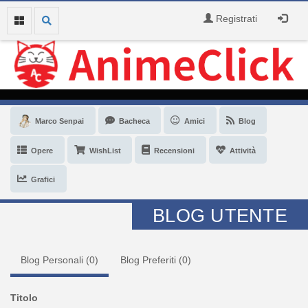
Registrati
Marco Senpai
Bacheca
Amici
Blog
Opere
WishList
Recensioni
Attività
Grafici
BLOG UTENTE
Blog Personali (
0
)
Blog Preferiti (
0
)
Titolo