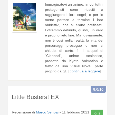
Immaginatevi un anime, in cui tutti i
protagonisti sono riusciti a
raggiungere i loro sogni, o per lo
meno portare a termine i loro
obbiettivi, che si erano prefissati.
Potremmo definirlo, quindi, un vero
e proprio lieto fine. Ma, ovviamente,
non è così nella realtà, la vita dei
personaggi prosegue e non si
chiude, di certo, lì. Il sequel di
"Clannad", anime scolastico,
prodotto da Kyoto Animation e
tratto da una Visual Novel, parte
proprio da q1 [
continua a leggere
]
8.0
/10
Little Busters! EX
Recensione di
Marco Senpai
-
11 febbraio 2021
2