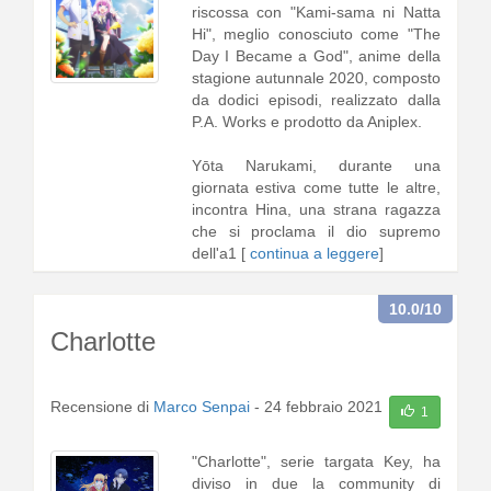
riscossa con "Kami-sama ni Natta
Hi", meglio conosciuto come "The
Day I Became a God", anime della
stagione autunnale 2020, composto
da dodici episodi, realizzato dalla
P.A. Works e prodotto da Aniplex.
Yōta Narukami, durante una
giornata estiva come tutte le altre,
incontra Hina, una strana ragazza
che si proclama il dio supremo
dell'a1 [
continua a leggere
]
10.0
/10
Charlotte
Recensione di
Marco Senpai
-
24 febbraio 2021
1
"Charlotte", serie targata Key, ha
diviso in due la community di