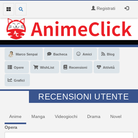
Registrati
Marco Senpai
Bacheca
Amici
Blog
Opere
WishList
Recensioni
Attività
Grafici
RECENSIONI UTENTE
Anime
Manga
Videogiochi
Drama
Novel
Opera