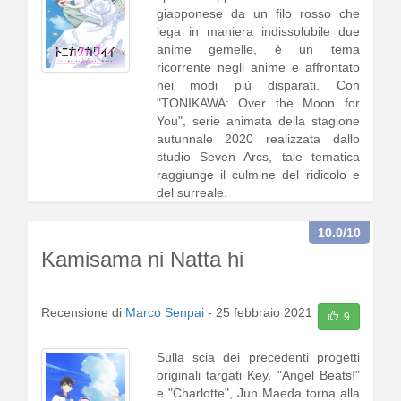
giapponese da un filo rosso che
lega in maniera indissolubile due
anime gemelle, è un tema
ricorrente negli anime e affrontato
nei modi più disparati. Con
"TONIKAWA: Over the Moon for
You", serie animata della stagione
autunnale 2020 realizzata dallo
studio Seven Arcs, tale tematica
raggiunge il culmine del ridicolo e
del surreale.
Un giorno, Nasa1 [
continua a
10.0
/10
leggere
]
Kamisama ni Natta hi
Recensione di
Marco Senpai
-
25 febbraio 2021
9
Sulla scia dei precedenti progetti
originali targati Key, "Angel Beats!"
e "Charlotte", Jun Maeda torna alla