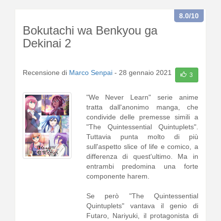
nell'occhio. Al contrario1 [
continua
a leggere
]
8.0
/10
Bokutachi wa Benkyou ga
Dekinai 2
Recensione di
Marco Senpai
-
28 gennaio 2021
3
"We Never Learn" serie anime
tratta dall'anonimo manga, che
condivide delle premesse simili a
"The Quintessential Quintuplets".
Tuttavia punta molto di più
sull'aspetto slice of life e comico, a
differenza di quest'ultimo. Ma in
entrambi predomina una forte
componente harem.
Se però "The Quintessential
Quintuplets" vantava il genio di
Futaro, Nariyuki, il protagonista di