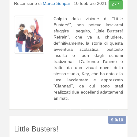
Recensione di
Marco Senpai
-
10 febbraio 2021
2
Colpito dalla visione di "Little
Busters!", non potevo lasciarmi
sfuggire il seguito, "Little Busters!
Refrain", che va a chiudere,
definitivamente, la storia di questa
avventura scolastica, piuttosto
insolita e fuori dagli schemi
tradizionali. D'altronde l'anime è
tratto da una visual novel dello
stesso studio, Key, che ha dato alla
luce l'acclamato e apprezzato
"Clannad", da cui sono stati
realizzati due eccellenti adattamenti
animati.
L'oper1 [
continua a leggere
]
9.0
/10
Little Busters!