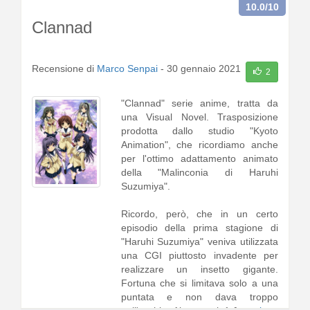
presenta d1 [
continua a leggere
]
10.0
/10
Clannad
Recensione di
Marco Senpai
-
30 gennaio 2021
2
"Clannad" serie anime, tratta da
una Visual Novel. Trasposizione
prodotta dallo studio "Kyoto
Animation", che ricordiamo anche
per l'ottimo adattamento animato
della "Malinconia di Haruhi
Suzumiya".
Ricordo, però, che in un certo
episodio della prima stagione di
"Haruhi Suzumiya" veniva utilizzata
una CGI piuttosto invadente per
realizzare un insetto gigante.
Fortuna che si limitava solo a una
puntata e non dava troppo