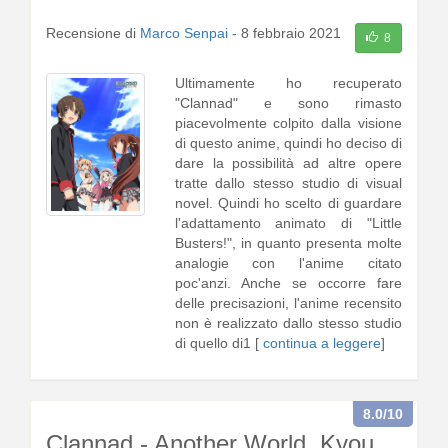
Recensione di
Marco Senpai
-
8 febbraio 2021
8
Ultimamente ho recuperato
"Clannad" e sono rimasto
piacevolmente colpito dalla visione
di questo anime, quindi ho deciso di
dare la possibilità ad altre opere
tratte dallo stesso studio di visual
novel. Quindi ho scelto di guardare
l'adattamento animato di "Little
Busters!", in quanto presenta molte
analogie con l'anime citato
poc'anzi. Anche se occorre fare
delle precisazioni, l'anime recensito
non è realizzato dallo stesso studio
di quello di1 [
continua a leggere
]
8.0
/10
Clannad - Another World, Kyou