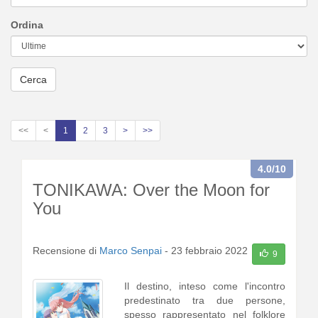
Ordina
Cerca
<<
<
1
2
3
>
>>
4.0
/10
TONIKAWA: Over the Moon for
You
Recensione di
Marco Senpai
-
23 febbraio 2022
9
Il destino, inteso come l'incontro
predestinato tra due persone,
spesso rappresentato nel folklore