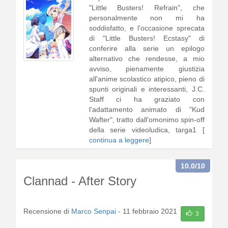
"Little Busters! Refrain", che
personalmente non mi ha
soddisfatto, e l'occasione sprecata
di "Little Busters! Ecstasy" di
conferire alla serie un epilogo
alternativo che rendesse, a mio
avviso, pienamente giustizia
all'anime scolastico atipico, pieno di
spunti originali e interessanti, J.C.
Staff ci ha graziato con
l'adattamento animato di "Kud
Wafter", tratto dall'omonimo spin-off
della serie videoludica, targa1 [
continua a leggere
]
10.0
/10
Clannad - After Story
Recensione di
Marco Senpai
-
11 febbraio 2021
3