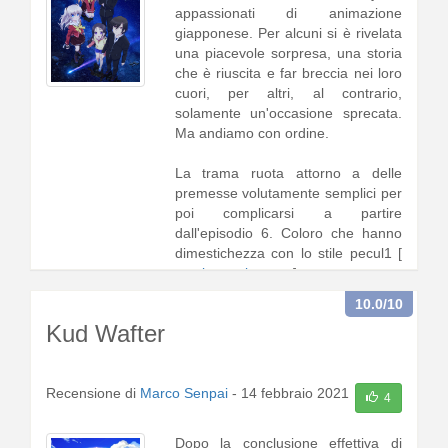
appassionati di animazione
giapponese. Per alcuni si è rivelata
una piacevole sorpresa, una storia
che è riuscita e far breccia nei loro
cuori, per altri, al contrario,
solamente un'occasione sprecata.
Ma andiamo con ordine.
La trama ruota attorno a delle
premesse volutamente semplici per
poi complicarsi a partire
dall'episodio 6. Coloro che hanno
dimestichezza con lo stile pecul1 [
continua a leggere
]
10.0
/10
Kud Wafter
Recensione di
Marco Senpai
-
14 febbraio 2021
4
Dopo la conclusione effettiva di