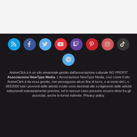
AnimeClick.it è un sito amatoriale gestito dall'associazione culturale NO PROFIT
Associazione NewType Media
. L'Associazione NewType Media, così come il sito
AnimeClick.it da essa gestito, non perseguono alcun fine di lucro, e ai sensi del L.n.
383/2000 tutti i proventi delle attività svolte sono destinati allo svolgimento delle attività
istituzionali statutariamente previste, ed in nessun caso possono essere divisi fra gli
associati, anche in forme indirette.
Privacy policy
.