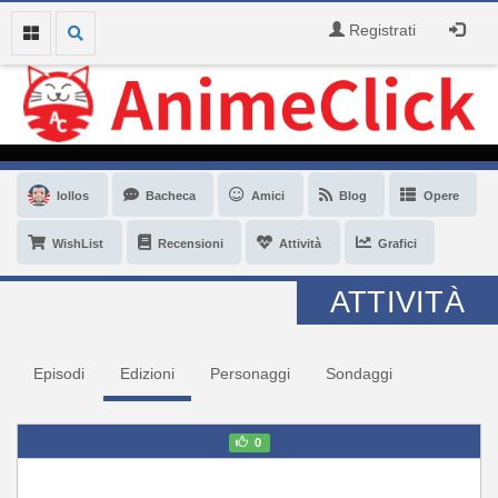
Registrati
lollos
Bacheca
Amici
Blog
Opere
WishList
Recensioni
Attività
Grafici
ATTIVITÀ
Episodi
Edizioni
Personaggi
Sondaggi
0