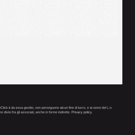
ick.it da essa gestito, non perseguono alcun fine di lucro, e ai sensi del L.n.
e divisi fra gli associati, anche in forme indirette.
Privacy policy
.