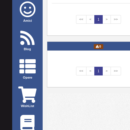
<<
<
1
>
>>
Amici
0
Blog
<<
<
1
>
>>
Opere
WishList