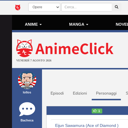
ANIME
MANGA
NOVE
VENERDÌ 7 AGOSTO 2026
lollos
Episodi
Edizioni
Personaggi
S
1
Bacheca
Eijun Sawamura (Ace of Diamond )