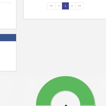
<<
<
1
>
>>