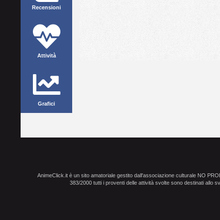
Recensioni
Attività
Grafici
AnimeClick.it è un sito amatoriale gestito dall'associazione culturale NO PR
383/2000 tutti i proventi delle attività svolte sono destinati allo