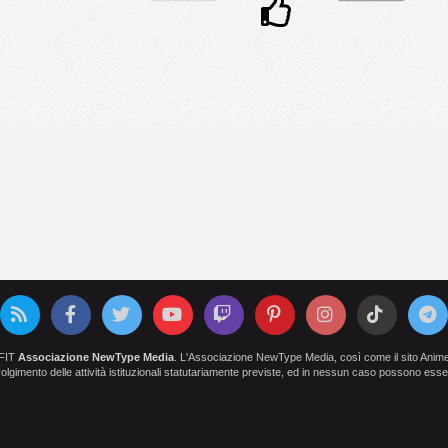
OFIT
Associazione NewType Media
. L'Associazione NewType Media, così come il sito AnimeCl
 svolgimento delle attività istituzionali statutariamente previste, ed in nessun caso possono esser