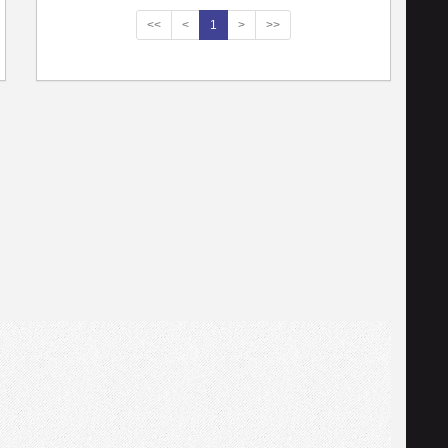
<<
<
1
>
>>