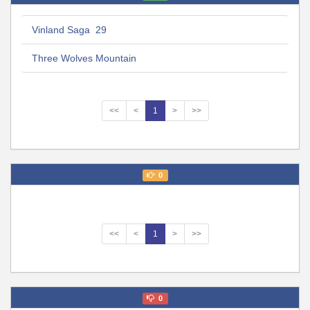
Vinland Saga 29
Three Wolves Mountain
<<
<
1
>
>>
0
<<
<
1
>
>>
0