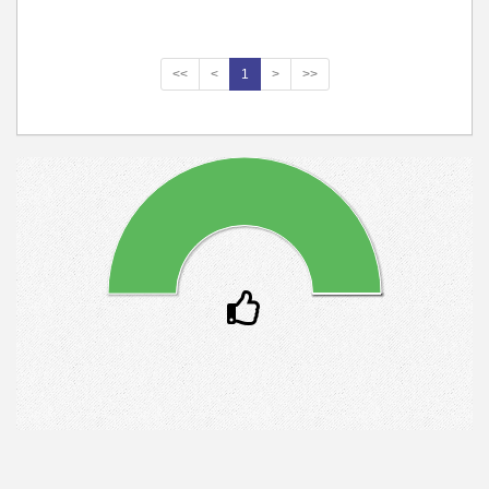
<<
<
1
>
>>