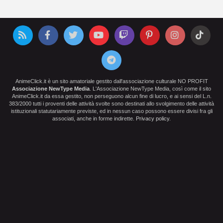
AnimeClick.it è un sito amatoriale gestito dall'associazione culturale NO PROFIT
Associazione NewType Media
. L'Associazione NewType Media, così come il sito
AnimeClick.it da essa gestito, non perseguono alcun fine di lucro, e ai sensi del L.n.
383/2000 tutti i proventi delle attività svolte sono destinati allo svolgimento delle attività
istituzionali statutariamente previste, ed in nessun caso possono essere divisi fra gli
associati, anche in forme indirette.
Privacy policy
.