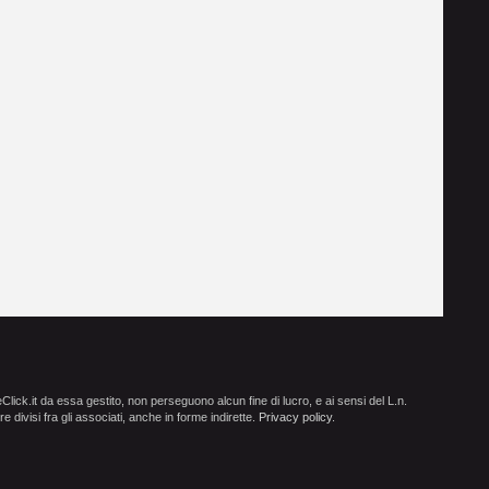
ick.it da essa gestito, non perseguono alcun fine di lucro, e ai sensi del L.n.
e divisi fra gli associati, anche in forme indirette.
Privacy policy
.