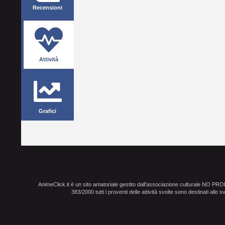
Recensioni
Attività
Grafici
AnimeClick.it è un sito amatoriale gestito dall'associazione culturale NO PR
383/2000 tutti i proventi delle attività svolte sono destinati allo