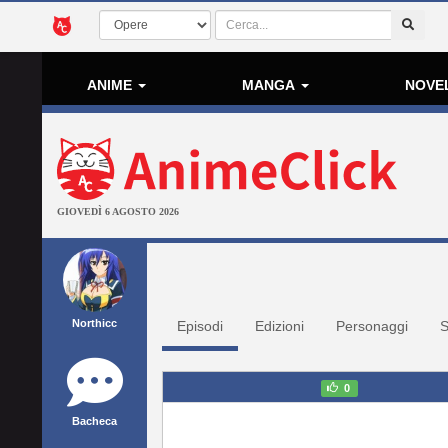
ANIME
MANGA
NOVE
GIOVEDÌ 6 AGOSTO 2026
Northicc
Episodi
Edizioni
Personaggi
S
0
Bacheca