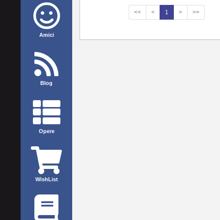
<<
<
1
>
>>
Amici
Blog
Opere
WishList