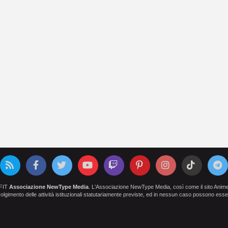
OFIT
Associazione NewType Media
. L'Associazione NewType Media, così come il sito AnimeCl
 svolgimento delle attività istituzionali statutariamente previste, ed in nessun caso possono esser