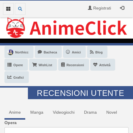
Registrati
Northicc
Bacheca
Amici
Blog
Opere
WishList
Recensioni
Attività
Grafici
RECENSIONI UTENTE
Anime
Manga
Videogiochi
Drama
Novel
Opera