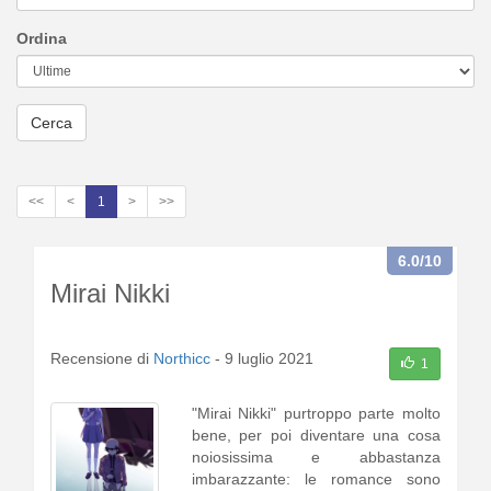
Ordina
Cerca
<<
<
1
>
>>
6.0
/10
Mirai Nikki
Recensione di
Northicc
-
9 luglio 2021
1
"Mirai Nikki" purtroppo parte molto
bene, per poi diventare una cosa
noiosissima e abbastanza
imbarazzante: le romance sono