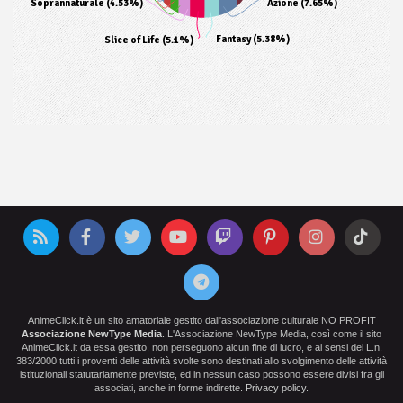
Soprannaturale (4.53%)
Azione (7.65%)
Fantasy (5.38%)
Slice of Life (5.1%)
AnimeClick.it è un sito amatoriale gestito dall'associazione culturale NO PROFIT
Associazione NewType Media
. L'Associazione NewType Media, così come il sito
AnimeClick.it da essa gestito, non perseguono alcun fine di lucro, e ai sensi del L.n.
383/2000 tutti i proventi delle attività svolte sono destinati allo svolgimento delle attività
istituzionali statutariamente previste, ed in nessun caso possono essere divisi fra gli
associati, anche in forme indirette.
Privacy policy
.