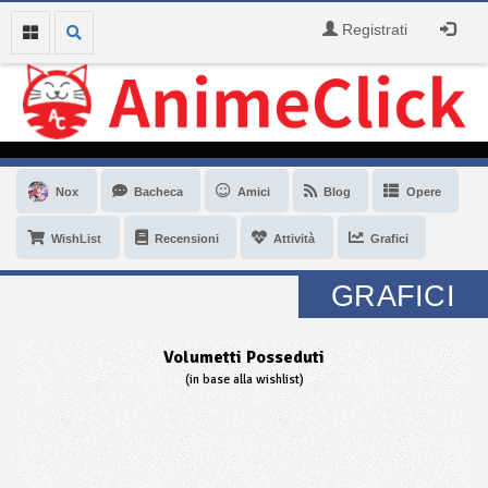
Registrati
Nox
Bacheca
Amici
Blog
Opere
WishList
Recensioni
Attività
Grafici
GRAFICI
Volumetti Posseduti
(in base alla wishlist)