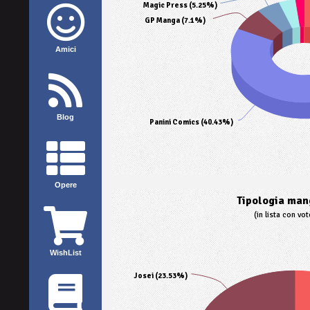
Magic Press (5.25%)
GP Manga (7.1%)
Amici
Blog
Panini Comics (40.43%)
Opere
Tipologia mang
(in lista con vo
WishList
Josei (23.53%)