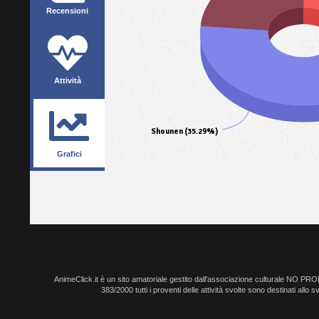
Recensioni
Attività
Shounen (35.29%)
Grafici
AnimeClick.it è un sito amatoriale gestito dall'associazione culturale NO PR
383/2000 tutti i proventi delle attività svolte sono destinati allo