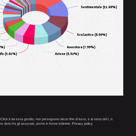
Sentimentale (11.68%)
Scolastico (8.96%)
9%)
Avventura (7.99%)
Life (5.61%)
Azione (6.92%)
ick.it da essa gestito, non perseguono alcun fine di lucro, e ai sensi del L.n.
e divisi fra gli associati, anche in forme indirette.
Privacy policy
.