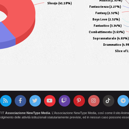
Musica (1.93%)
Shoujo (41.18%)
Fantascienza (2.27%)
Fantasy (2.32%)
Boys Love (2.32%)
Fantastico (3.34%)
Combattimento (3.63%)
Soprannaturale (4.65%)
Drammatico (4.9
Slice of 
OFIT
Associazione NewType Media
. L'Associazione NewType Media, così come il sito AnimeCl
 svolgimento delle attività istituzionali statutariamente previste, ed in nessun caso possono esser