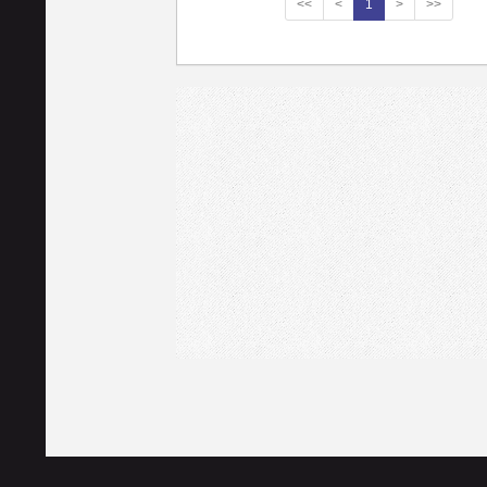
<<
<
1
>
>>