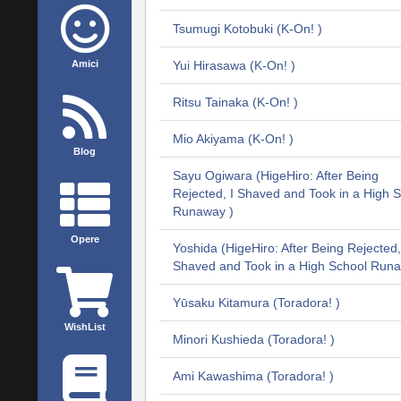
Tsumugi Kotobuki (K-On! )
Amici
Yui Hirasawa (K-On! )
Ritsu Tainaka (K-On! )
Mio Akiyama (K-On! )
Blog
Sayu Ogiwara (HigeHiro: After Being
Rejected, I Shaved and Took in a High 
Runaway )
Opere
Yoshida (HigeHiro: After Being Rejected,
Shaved and Took in a High School Runa
Yūsaku Kitamura (Toradora! )
WishList
Minori Kushieda (Toradora! )
Ami Kawashima (Toradora! )