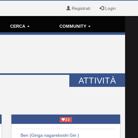
Registrati
Login
CERCA
COMMUNITY
ATTIVITÀ
22
Ben (Ginga nagareboshi Gin )