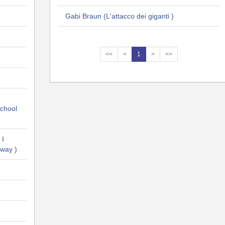
Gabi Braun (L'attacco dei giganti )
<<
<
1
>
>>
School
 I
way )