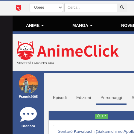
ANIME
MANGA
NOVE
VENERDÌ 7 AGOSTO 2026
Francix2005
Episodi
Edizioni
Personaggi
S
17
Bacheca
Sentarō Kawabuchi (Sakamichi no Apoll