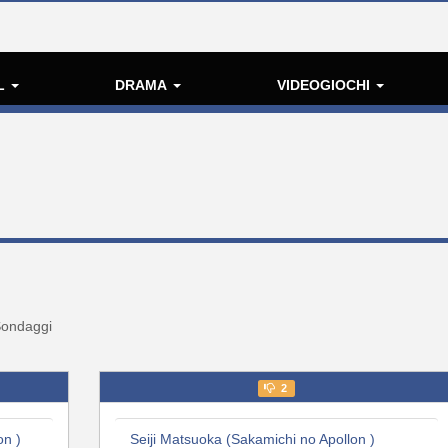
L
DRAMA
VIDEOGIOCHI
ondaggi
2
on )
Seiji Matsuoka (Sakamichi no Apollon )