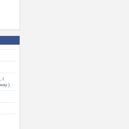
, I
way )