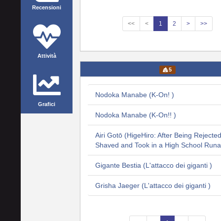
Recensioni
<<
<
1
2
>
>>
Attività
5
Nodoka Manabe (K-On! )
Grafici
Nodoka Manabe (K-On!! )
Airi Gotō (HigeHiro: After Being Rejected
Shaved and Took in a High School Runa
Gigante Bestia (L'attacco dei giganti )
Grisha Jaeger (L'attacco dei giganti )